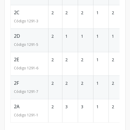
2C
2
2
2
1
2
8
Código
1291
-3
2D
2
1
1
1
1
5
Código
1291
-5
2E
2
2
2
1
2
8
Código
1291
-6
2F
2
2
2
1
2
8
Código
1291
-7
2A
2
3
3
1
2
1
Código
1291
-1