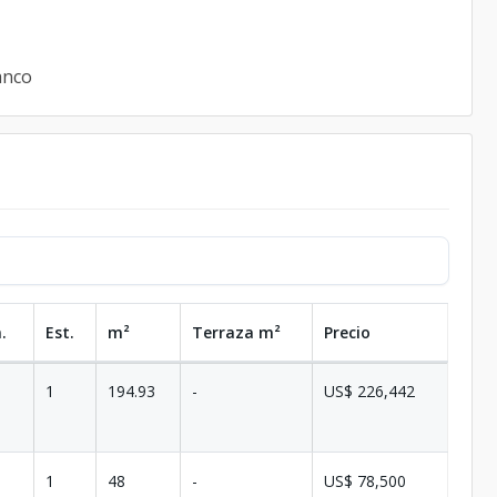
banco
.
Est.
m²
Terraza
m²
Precio
1
194.93
-
US$ 226,442
1
48
-
US$ 78,500