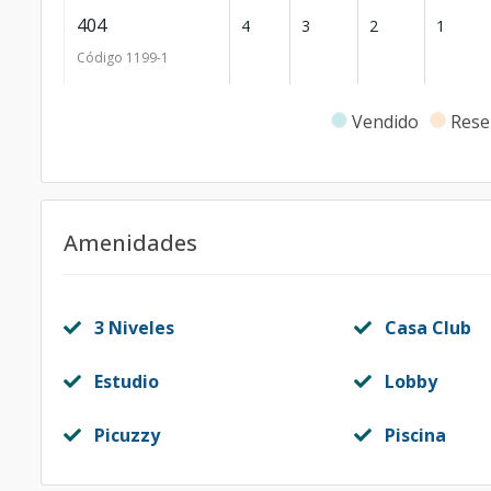
404
4
3
2
1
Código
1199
-1
Vendido
Rese
Amenidades
3 Niveles
Casa Club
Estudio
Lobby
Picuzzy
Piscina