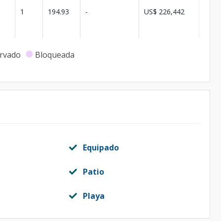
1
194.93
-
US$ 226,442
rvado
Bloqueada
Equipado
Patio
Playa