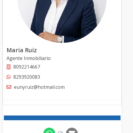
Maria Ruiz
Agente Inmobiliario
8092214667
8293920083
eunyruiz@hotmail.com