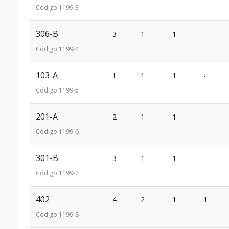
Código
1199
-3
306-B
3
1
1
-
Código
1199
-4
103-A
1
1
1
-
Código
1199
-5
201-A
2
1
1
-
Código
1199
-6
301-B
3
1
1
-
Código
1199
-7
402
4
2
1
1
Código
1199
-8