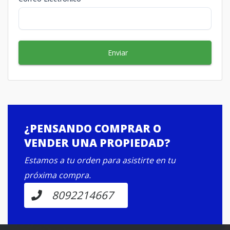
Enviar
¿PENSANDO COMPRAR O
VENDER UNA PROPIEDAD?
Estamos a tu orden para asistirte en tu
próxima compra.
8092214667