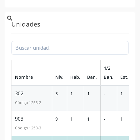
Unidades
1/2
Nombre
Niv.
Hab.
Ban.
Ban.
Est.
m
302
3
1
1
-
1
9
Código
1253
-2
903
9
1
1
-
1
1
Código
1253
-3