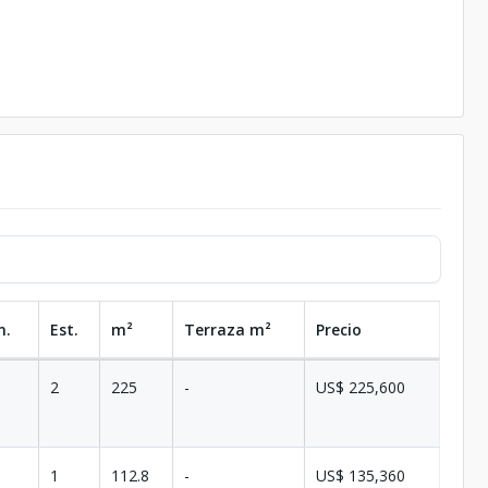
n.
Est.
m²
Terraza
m²
Precio
2
225
-
US$ 225,600
1
112.8
-
US$ 135,360