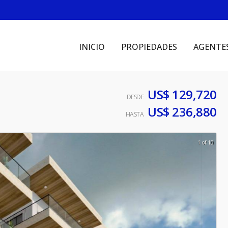
INICIO
PROPIEDADES
AGENTE
US$ 129,720
DESDE
US$ 236,880
HASTA
1 of 10