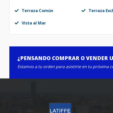
Terraza Común
Terraza Exc
Vista al Mar
¿PENSANDO COMPRAR O VENDER 
Estamos a tu orden para asistirte en tu próxima 