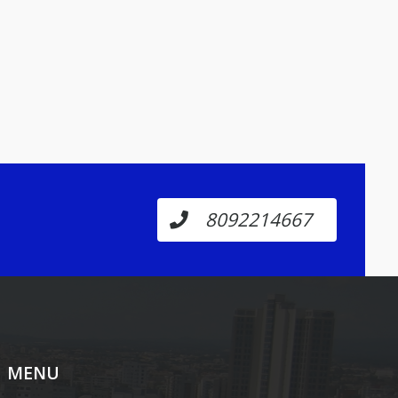
8092214667
MENU