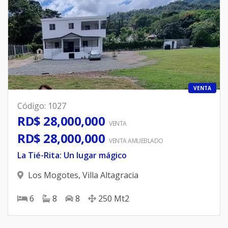
VENTA
Código
:
1027
RD$ 28,000,000
VENTA
RD$ 28,000,000
VENTA AMUEBLADO
La Tié-Rita: Un lugar mágico
Los Mogotes
,
Villa Altagracia
6
8
8
250
Mt2