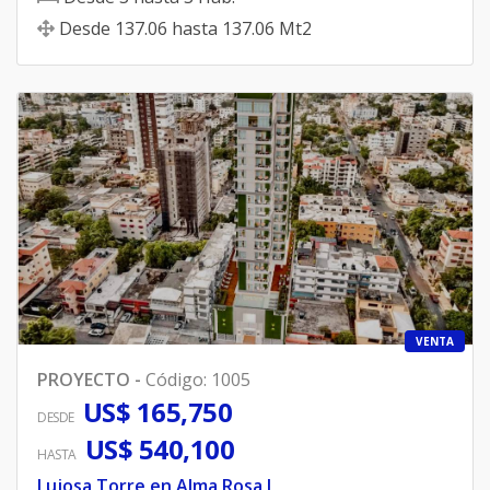
Desde
137.06
hasta
137.06
Mt2
VENTA
PROYECTO
-
Código
:
1005
US$ 165,750
DESDE
US$ 540,100
HASTA
Lujosa Torre en Alma Rosa I