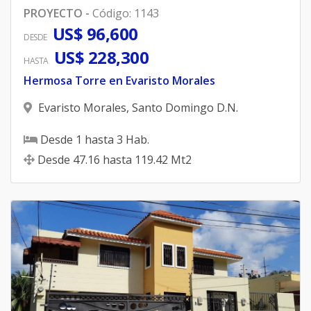
PROYECTO
-
Código
:
1143
US$ 96,600
DESDE
US$ 228,300
HASTA
Hermosa Torre en Evaristo Morales
Evaristo Morales
,
Santo Domingo D.N.
Desde
1
hasta
3
Hab.
Desde
47.16
hasta
119.42
Mt2