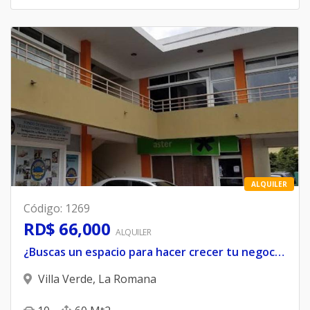
ALQUILER
Código
:
1269
RD$ 66,000
ALQUILER
¿Buscas un espacio para hacer crecer tu negocio en La Romana??
Villa Verde
,
La Romana