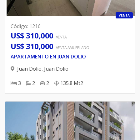
VENTA
Código
:
1216
US$ 310,000
VENTA
US$ 310,000
VENTA AMUEBLADO
APARTAMENTO EN JUAN DOLIO
Juan Dolio
,
Juan Dolio
3
2
2
135.8
Mt2