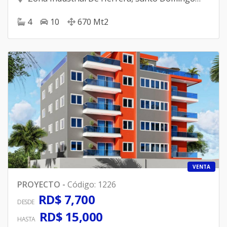
Oeste
4
10
670
Mt2
VENTA
PROYECTO
-
Código
:
1226
RD$ 7,700
DESDE
RD$ 15,000
HASTA