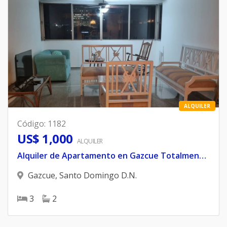
ALQUILER
Código
:
1182
US$ 1,000
ALQUILER
Alquiler de Apartamento en Gazcue Totalmente Amueblado
Gazcue
,
Santo Domingo D.N.
3
2