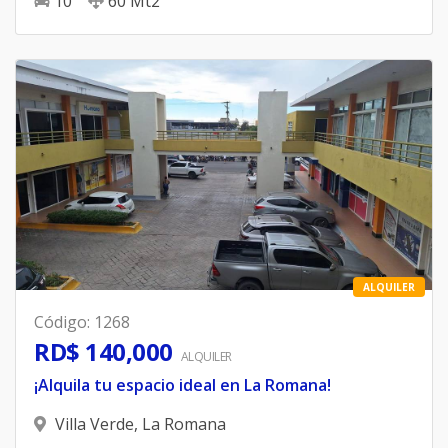
10
60
Mt2
ALQUILER
Código
:
1268
RD$ 140,000
ALQUILER
¡Alquila tu espacio ideal en La Romana!
Villa Verde
,
La Romana