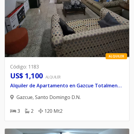
ALQUILER
Código
:
1183
US$ 1,100
ALQUILER
Alquiler de Apartamento en Gazcue Totalmente Amueblado
Gazcue
,
Santo Domingo D.N.
3
2
120
Mt2