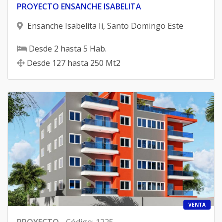
PROYECTO ENSANCHE ISABELITA
Ensanche Isabelita Ii
,
Santo Domingo Este
Desde
2
hasta
5
Hab.
Desde
127
hasta
250
Mt2
VENTA
PROYECTO
-
Código
:
1225