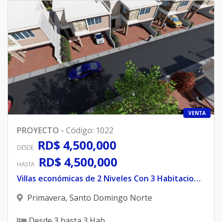
VENTA
PROYECTO
-
Código
:
1022
RD$ 4,500,000
DESDE
RD$ 4,500,000
HASTA
Villas económicas de 2 Niveles Con 3 Habitaciones
Primavera
,
Santo Domingo Norte
Desde
3
hasta
3
Hab.