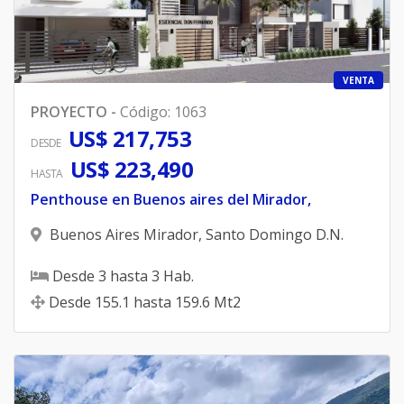
VENTA
PROYECTO
-
Código
:
1063
US$ 217,753
DESDE
US$ 223,490
HASTA
Penthouse en Buenos aires del Mirador,
Buenos Aires Mirador
,
Santo Domingo D.N.
Desde
3
hasta
3
Hab.
Desde
155.1
hasta
159.6
Mt2