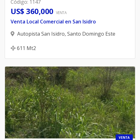
Código
:
1147
US$ 360,000
VENTA
Venta Local Comercial en San Isidro
Autopista San Isidro
,
Santo Domingo Este
611
Mt2
VENTA