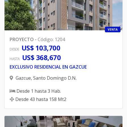
VENTA
PROYECTO
-
Código
:
1204
US$ 103,700
DESDE
US$ 368,670
HASTA
EXCLUSIVO RESIDENCIAL EN GAZCUE
Gazcue
,
Santo Domingo D.N.
Desde
1
hasta
3
Hab.
Desde
43
hasta
158
Mt2