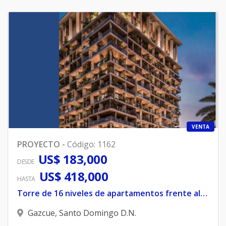
VENTA
PROYECTO
-
Código
:
1162
US$ 183,000
DESDE
US$ 418,000
HASTA
Torre de 16 niveles de apartamentos frente al Palacio de Bellas Artes
Gazcue
,
Santo Domingo D.N.