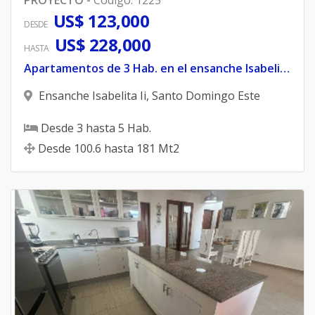
US$ 123,000
DESDE
US$ 228,000
HASTA
Apartamentos de 3 Hab. en el ensanche Isabelita
Ensanche Isabelita Ii
,
Santo Domingo Este
Desde
3
hasta
5
Hab.
Desde
100.6
hasta
181
Mt2