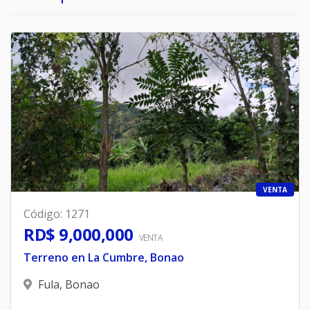
VENTA
Código
:
1271
RD$ 9,000,000
VENTA
Terreno en La Cumbre, Bonao
Fula
,
Bonao