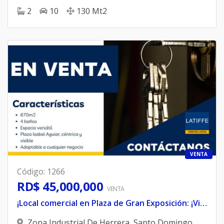
2
10
130
Mt2
VENTA
Código
:
1266
RD$ 45,000,000
VENTA
¡Local comercial en Plaza de Gran Exposición: ¡Visibilidad y potencial sin igual!
Zona Industrial De Herrera
,
Santo Domingo